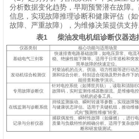
分析数据变化趋势，早期预警潜在故障。
信息，实现故障推理诊断和健康评估（如
故障、严重故障），为维修决策提供支持
表1 柴油发电机组
诊断仪器选
仪器类别
核心功能与适用场景
快速排查电路基础故障，如电压异常、电流
基础电气三剑客
稳、绝缘性能下降等。适用于日常巡检和突发
简单故障的快速定位。
对柴油机的点火、供油、动力性能等进行动态
发动机综合检测仪
测和综合分析。特别适合现场及野外条件下的
能排查和教学演示。
针对电控系统（如博世共轨），读取和清除E
专用故障诊断仪
故障码，实时监测传感器数据流。是维修电控
动机的必备工具。
持续监测振动、瞬时转速等参数，实现故障预
在线监测与诊断系统
与健康状态评估。适用于关键机组，推动维修
式向“预测性维修”转变。
捕获偶发性、瞬时性故障（如爆燃），进行电
记录与分析仪器
质量与负载特性的精确分析。适用于复杂故障
断和研发级测试。