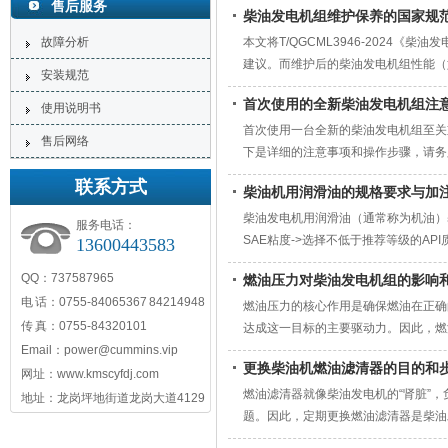
售后服务
柴油发电机组维护保养的国家规
故障分析
本文将T/QGCML3946-202
建议。而维护后的柴油发电机组性能（如
安装规范
商提供的使用和维护保养说明书是首要
首次使用的全新柴油发电机组注
使用说明书
首次使用一台全新的柴油发电机组至关
售后网络
下是详细的注意事项和操作步骤，请务
联系方式
柴油机用润滑油的规格要求与加
柴油发电机用润滑油（通常称为机油）
服务电话：
SAE粘度->选择不低于推荐等级的A
13600443583
组稳定、可靠、长寿命运行的关键，因
QQ：737587965
燃油压力对柴油发电机组的影响
电 话：0755-84065367 84214948
燃油压力的核心作用是确保燃油在正确
传 真：0755-84320101
达成这一目标的主要驱动力。因此，燃
Email：power@cummins.vip
排放。
更换柴油机燃油滤清器的目的和
网址：www.kmscyfdj.com
燃油滤清器就像柴油发电机的“肾脏”
地址：龙岗坪地街道龙岗大道4129
题。因此，定期更换燃油滤清器是柴油
成本。操作时务必严格遵守安全规程，