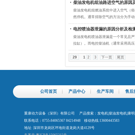
柴油发电机组油路进空气的原因
柴油发电机组燃油系统中进入空气（俗
然停机。通常排除空气的方法分为手动
复出现情况，相比于通用方法，顽固性
电控喷油器泄漏的原因分析及检
柴油发电机喷油器泄漏是一个常见且严
拉缸）。而电控柴油机（通常采用高压
侧重于电控部分和更高的工作压力。
29
1
2
3
下一页
尾页
公司首页
产品中心
生产车间
售后
重康动力设备（深圳）有限公司 产品搜索：发电机|柴油发电机|康
联系电话：0755-84065367 84214948 移动热线:13600443583
地址: 深圳市龙岗区坪地街道龙岗大道4129号