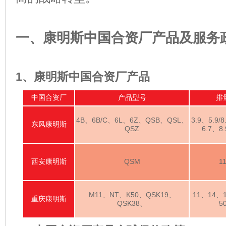
一、康明斯中国合资厂产品及服务
1
、
康明斯中国合资厂产品
中国合资厂
产品
型号
排
4
B
、
6B/
C
、
6
L
、
6Z
、
QSB、Q
SL
、
3.9
、
5.9
/
8
东风康明斯
Q
SZ
6.7
、
8.
西安康明斯
Q
SM
1
M11
、
NT
、
K50
、
QSK19
、
11
、
14
、
重庆康明斯
QSK38
、
5