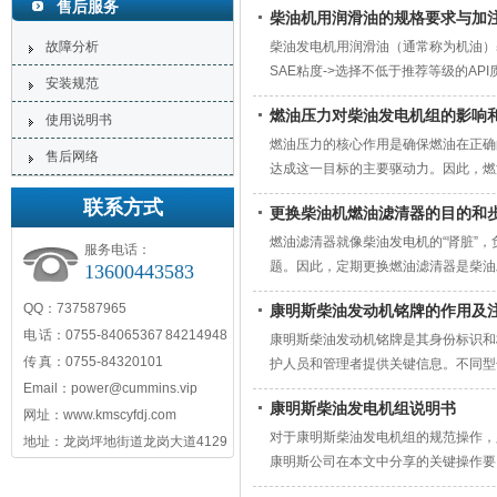
售后服务
柴油机用润滑油的规格要求与加
故障分析
柴油发电机用润滑油（通常称为机油）
SAE粘度->选择不低于推荐等级的A
安装规范
组稳定、可靠、长寿命运行的关键，因
燃油压力对柴油发电机组的影响
使用说明书
燃油压力的核心作用是确保燃油在正确
售后网络
达成这一目标的主要驱动力。因此，燃
排放。
联系方式
更换柴油机燃油滤清器的目的和
燃油滤清器就像柴油发电机的“肾脏”
服务电话：
题。因此，定期更换燃油滤清器是柴油
13600443583
成本。操作时务必严格遵守安全规程，
QQ：737587965
康明斯柴油发动机铭牌的作用及
电 话：0755-84065367 84214948
康明斯柴油发动机铭牌是其身份标识和
传 真：0755-84320101
护人员和管理者提供关键信息。不同型
Email：power@cummins.vip
牌因故无法识别，序列号(ESN)通常
康明斯柴油发电机组说明书
网址：www.kmscyfdj.com
对于康明斯柴油发电机组的规范操作，
地址：龙岗坪地街道龙岗大道4129
康明斯公司在本文中分享的关键操作要
则。