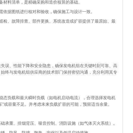
设备材料清单，是精确采购和造价核算的基础。
，需依据图纸进行核对和验收，确保施工与设计一致。
常巡检、故障排查、部件更换、系统改造或扩容提供了最原始、最
误、性能下降和安全隐患，确保发电机组在关键时刻可靠、高
，始终与发电机组供应商的技术部门保持密切沟通，充分利用其专
算稳态负载和最大瞬时负载（如电机启动电流），合理选择发电机
车”或容量不足。并考虑未来负载扩容的可能，预留适当余量。
基础承重、排烟背压、噪音控制、消防设施（如气体灭火系统）。
防锈、防风、防撞、散热、安保以及低温启动措施。