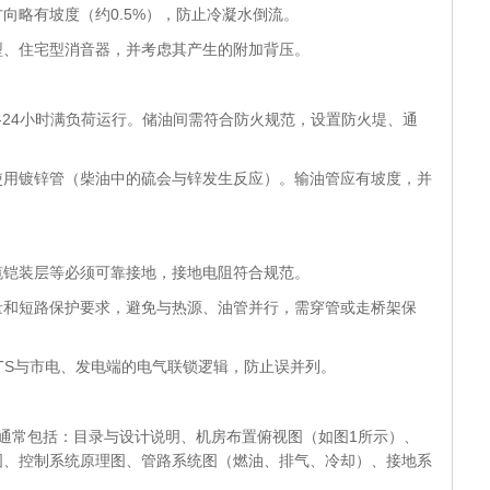
向略有坡度（约0.5%），防止冷凝水倒流。
型、住宅型消音器，并考虑其产生的附加背压。
-24小时满负荷运行。储油间需符合防火规范，设置防火堤、通
使用镀锌管（柴油中的硫会与锌发生反应）。输油管应有坡度，并
缆铠装层等必须可靠接地，接地电阻符合规范。
量和短路保护要求，避免与热源、油管并行，需穿管或走桥架保
ATS与市电、发电端的电气联锁逻辑，防止误并列。
通常包括：目录与设计说明、机房布置俯视图（如图1所示）、
图、控制系统原理图、管路系统图（燃油、排气、冷却）、接地系