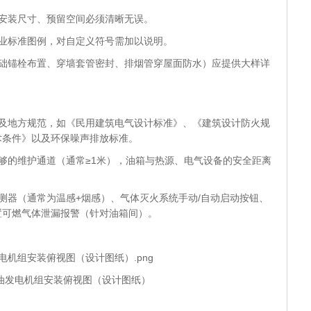
安装尺寸、预留空间必须清晰无误。
行业标准图例，对自定义符号需加以说明。
基础锚栓布置、穿墙套管密封、排烟管穿屋面防水）应提供大样详
家及地方规范，如《民用建筑电气设计标准》、《建筑设计防火规
术条件》以及环保噪声排放标准。
够的维护通道（通常≥1米），油箱与热源、电气设备的安全距离
测器（通常为温感+烟感）、气体灭火系统手动/自动启动按钮、
置可燃气体泄漏报警（针对油箱间）。
油发电机组安装俯视图（设计图纸）