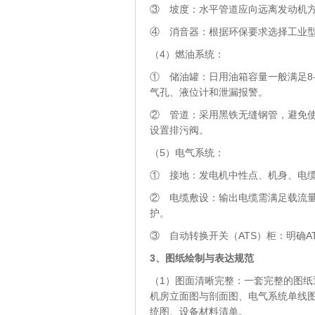
③ 坡度：水平管道应向远离发动机方
④ 消音器：根据环保要求选择工业
（4）燃油系统：
① 储油罐：日用油箱容量一般满足8
气孔、液位计和泄漏报警。
② 管道：采用黑铁无缝钢管，避免
设置排污阀。
（5）电气系统：
① 接地：发电机中性点、机身、电
② 电缆敷设：输出电缆需满足载流
护。
③ 自动转换开关（ATS）柜：明确
3
、
图纸绘制与表达规范
（1）图面清晰完整：一套完整的图纸
机房立面图与剖面图、电气系统单线
统图、设备材料清单。