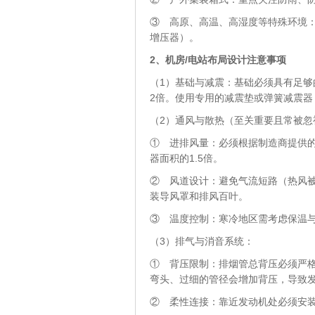
③
高原、高温、高湿度等特殊环境
增压器）。
2、
机房/电站布局设计注意事项
（1）基础与减震：基础必须具有足够
2倍。使用专用的减震垫或弹簧减震器
（2）通风与散热（至关重要且常被忽
① 进排风量：必须根据制造商提供
器面积的1.5倍。
② 风道设计：避免气流短路（热风
装导风罩和排风百叶。
③ 温度控制：寒冷地区需考虑保温
（3）排气与消音系统：
① 背压限制：排烟管总背压必须严格
弯头、过细的管径会增加背压，导致
② 柔性连接：靠近发动机处必须安