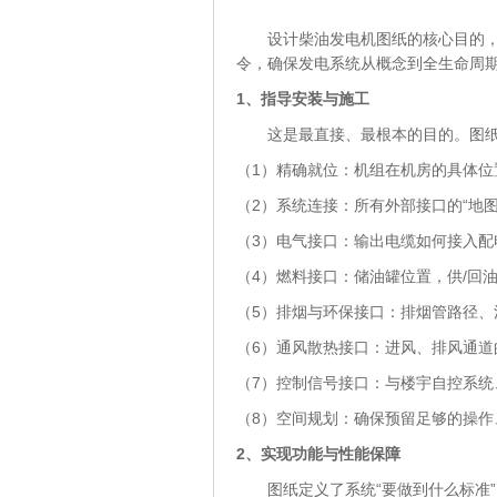
设计柴油发电机图纸的核心目的，可
令，确保发电系统从概念到全生命周期
1
、
指导安装与施工
这是最直接、最根本的目的。图纸告
（1）精确就位：机组在机房的具体位
（2）系统连接：所有外部接口的“地图
（3）电气接口：输出电缆如何接入配
（4）燃料接口：储油罐位置，供/回
（5）排烟与环保接口：排烟管路径、
（6）通风散热接口：进风、排风通
（7）控制信号接口：与楼宇自控系统
（8）空间规划：确保预留足够的操作
2
、
实现功能与性能保障
图纸定义了系统“要做到什么标准”