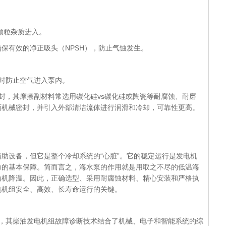
颗粒杂质进入。
保有效的净正吸头（NPSH），防止气蚀发生。
时防止空气进入泵内。
封，其摩擦副材料常选用碳化硅vs碳化硅或陶瓷等耐腐蚀、耐磨
面机械密封，并引入外部清洁流体进行润滑和冷却，可靠性更高。
助设备，但它是整个冷却系统的“心脏”。它的稳定运行是发电机
力的基本保障。简而言之，海水泵的作用就是用取之不尽的低温海
动机降温。因此，正确选型、采用耐腐蚀材料、精心安装和严格执
电机组安全、高效、长寿命运行的关键。
品牌，其柴油发电机组故障诊断技术结合了机械、电子和智能系统的综