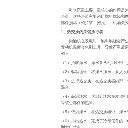
海水泵最主要、最核心的作用是为柴
热量，这些热量主要来自燃料燃烧和
部件损坏（如拉缸、抱瓦）、机油失
1、
热交换的关键执行者
柴油机在发电时，燃料燃烧会产生大
发动机温度会急剧上升，导致严重后
如下：
（1）抽取海水：海水泵从机组外部
（2）驱动循环：将海水加压，泵入发
（3）进行热交换：在热交换器内部
混合。
（4）高温淡水：这部分淡水在发动
等核心部件的热量。
（5）低温海水：在热交换器中，海水
（6）排出热水：完成了冷却任务的、
到大自然中。