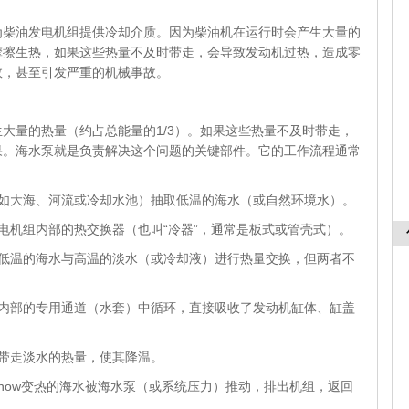
油发电机组提供冷却介质。因为柴油机在运行时会产生大量的
摩擦生热，如果这些热量不及时带走，会导致发动机过热，造成零
效，甚至引发严重的机械事故。
量的热量（约占总能量的1/3）。如果这些热量不及时带走，
果。海水泵就是负责解决这个问题的关键部件。它的工作流程通常
（如大海、河流或冷却水池）抽取低温的海水（或自然环境水）。
电机组内部的热交换器（也叫“冷器”，通常是板式或管壳式）。
，低温的海水与高温的淡水（或冷却液）进行热量交换，但两者不
机内部的专用通道（水套）中循环，直接吸收了发动机缸体、缸盖
带走淡水的热量，使其降温。
now变热的海水被海水泵（或系统压力）推动，排出机组，返回