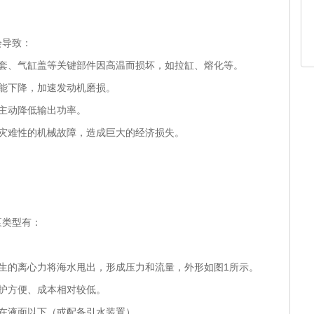
导致：
缸套、气缸盖等关键部件因高温而损坏，如拉缸、熔化等。
能下降，加速发动机磨损。
主动降低输出功率。
致灾难性的机械故障，造成巨大的经济损失。
类型有：
生的离心力将海水甩出，形成压力和流量，外形如图1所示。
护方便、成本相对较低。
在液面以下（或配备引水装置）。