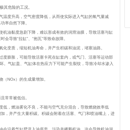
极其危险的工况。
进气温度升高，空气密度降低，从而使实际进入气缸的氧气量减
出功率自然下降。
会使机油黏度急剧下降，难以形成有效的润滑油膜，导致活塞与缸
会导致“拉缸”、“抱瓦”等致命故障。
油氧化变质，缩短机油寿命，并产生积碳和油泥，堵塞油路。
热过度膨胀，可能导致活塞卡死在缸套内，或气门、活塞等运动部
损坏。
气缸盖、气缸体在热应力下可能产生裂纹，导致冷却水渗入
物（NOx）的生成量增加。
且常常被低估。
温度低，燃油雾化不良，不能与空气充分混合，导致燃烧效率低
增加，并产生大量积碳。积碳会附着在活塞、气门和喷油嘴上，进
柴油会沿着气缸壁流入油底壳，污染并稀释机油。这会导致机油润