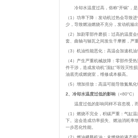
冷却水温度过高，俗称“开锅”，是
（1）功率下降：发动机过热会导致
少，导致燃油燃烧不充分，发动机输
（2）加剧零部件磨损：过高的温度
套、曲轴与轴瓦之间发生干摩擦，严重时
（3）机油性能恶化：高温会加速机
（4）产生严重机械故障：零部件受
件干涉，造成发动机“顶缸”等毁灭性
油底壳或燃烧室，维修成本极高。
（5）增加排放：高温可能导致氮氧化
2
、冷却水温度过低的影响
（<80°C）
温度过低的影响同样不容忽视，而
（1）燃烧不完全，积碳严重：气缸
下。这会造成功率损失、燃油消耗率
一步恶化性能。
（2）燃油稀释机油：未燃烧的液态