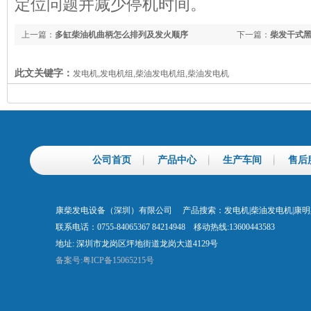
定位问题并减少停机时间。
上一篇：
多缸柴油机曲柄怎么排列及发火顺序
下一篇：
柴发干式
此文关键字：
发电机,发电机组,柴油发电机组,柴油发电机
公司首页
产品中心
生产车间
售后
康柴发电设备（深圳）有限公司 产品搜索：发电机|柴油发电机|康
联系电话：0755-84065367 84214948 移动热线:13600443583
地址: 深圳市龙岗区坪地街道龙岗大道4129号
备案号:粤ICP备15065215号