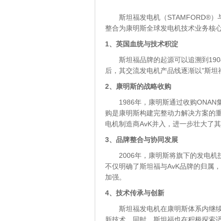
斯坦福发电机（STAMFORD®）
整合为康明斯全球发电机技术业务核
1、
英国血统与技术积淀
斯坦福品牌的起源可以追溯到1904年英国
后，其交流发电机产品线逐渐以"斯坦
2、
康明斯的战略收购
1986年，康明斯通过收购ONAN
购是康明斯构建完整动力解决方案的重
电机制造商AvK并入，进一步壮大了
3、
品牌整合与协同发展
2006年，康明斯将旗下的发电机技术
不仅明确了斯坦福与AvK品牌的归属
加强。
4、
技术传承与创新
斯坦福发电机在康明斯体系内继续其技术
新技术。同时，斯坦福也在积极探索