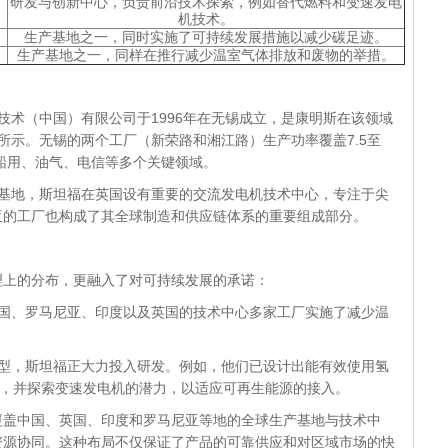
研发与创新中心，负责前沿技术探索，例如替代燃料和变速发电
机技术。
生产基地之一，同时实施了可持续发展措施以减少碳足迹。
生产基地之一，同样在推行减少温室气体排放和废物的举措。
技术（中国）有限公司于1996年在无锡成立，是康明斯在该领域
所示。无锡的两个工厂（新荣路和湘江路）生产功率覆盖7.5至
务于船用、油气、电信等多个关键领域。
产基地，斯坦福在英国设有重要的交流发电机技术中心，专注于尖
亚的工厂也构成了其全球制造和供应链体系的重要组成部分。
上的分布，更融入了对可持续发展的承诺：
中国、罗马尼亚、印度以及英国的技术中心多家工厂实施了减少温
转型，斯坦福正大力投入研发。例如，他们已设计出能有效使用氢
机，并探索变速发电机的潜力，以适应可再生能源的接入。
中国、英国、印度和罗马尼亚等地的全球生产基地与技术中
资源协同。这种布局不仅保证了产品的可靠供应和对区域市场的快