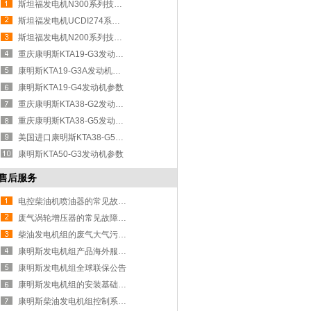
斯坦福发电机N300系列技术参数
斯坦福发电机UCDI274系列技术参数
斯坦福发电机N200系列技术参数
重庆康明斯KTA19-G3发动机参数
康明斯KTA19-G3A发动机技术参数
康明斯KTA19-G4发动机参数
重庆康明斯KTA38-G2发动机参数
重庆康明斯KTA38-G5发动机参数
美国进口康明斯KTA38-G5发动机参数
康明斯KTA50-G3发动机参数
售后服务
电控柴油机喷油器的常见故障现象和
废气涡轮增压器的常见故障现象和维
柴油发电机组的废气大气污染物排放
康明斯发电机组产品海外服务政策解
康明斯发电机组全球联保公告
康明斯发电机组的安装基础与机房布
康明斯柴油发电机组控制系统的功能