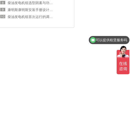
柴油发电机组选型因素与功率匹配
康明斯康明斯安装手册设计范围与规
柴油发电机组首次运行的调试工作
可以提供租赁服务吗
可以提供柴发询价吗